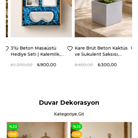
3'lü Beton Masaüstü
Kare Brüt Beton Kaktüs
B
Hediye Seti | Kalemlik,
ve Sukulent Saksısı,
D
Bloknotluk ve Gözlük
Model: BTNSK-
M
₺1.200,00
₺900,00
₺450,00
₺300,00
₺
Tutucu
2023202
O
%25
%33
Duvar Dekorasyon
YENI
YENI
ÜRÜN
ÜRÜN
Kategoriye Git
%33
%33
YENI
YENI