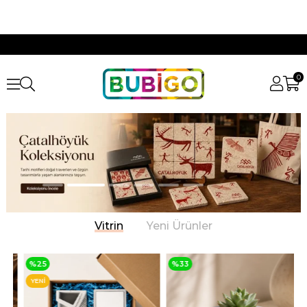
0
Vitrin
Yeni Ürünler
%25
%33
YENI
ÜRÜN