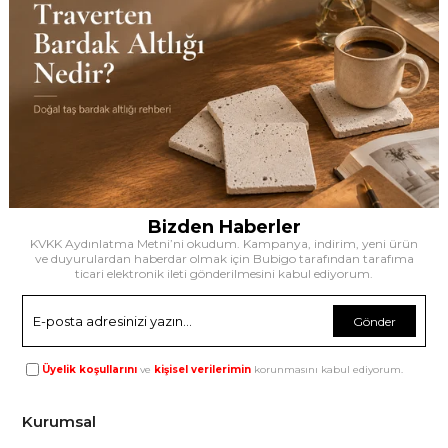
Bizden Haberler
KVKK Aydınlatma Metni’ni okudum. Kampanya, indirim, yeni ürün
ve duyurulardan haberdar olmak için Bubigo tarafından tarafıma
ticari elektronik ileti gönderilmesini kabul ediyorum.
Gönder
Üyelik koşullarını
ve
kişisel verilerimin
korunmasını kabul ediyorum.
Kurumsal