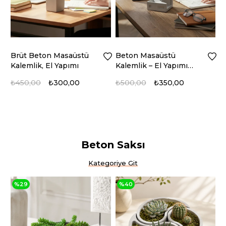
Beton Masaüstü
El Yapımı Brüt
Kalemlik – El Yapımı
Masaüstü Kalemlik &
K
Brüt Beton Ofis
Notluk, BTNMS-2018211
₺500,00
₺350,00
₺400,00
₺300,00
Organizer
D
Beton Saksı
Kategoriye Git
%40