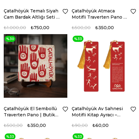
Çatalhöyük Temalı Siyah
Çatalhöyük Atmaca
Cam Bardak Altlığı Seti –
Motifli Traverten Pano –
Neolitik Anadolu Desenli
El Yapımı Dekoratif Pano
₺1.000,00
₺750,00
₺500,00
₺350,00
%30
%33
Çatalhöyük El Sembollü
Çatalhöyük Av Sahnesi
Traverten Pano | Butik
Motifli Kitap Ayracı –
Üretim Doğal Taş Dekor
Neolitik Anadolu Temalı
₺500,00
₺350,00
₺90,00
₺60,00
| Kırmızı
%33
%33