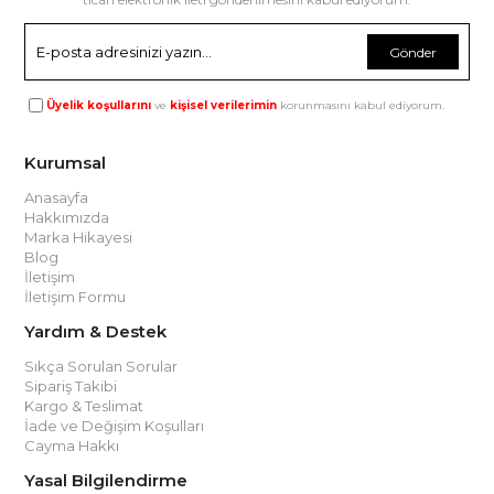
Gönder
Üyelik koşullarını
ve
kişisel verilerimin
korunmasını kabul ediyorum.
Kurumsal
Anasayfa
Hakkımızda
Marka Hikayesi
Blog
İletişim
İletişim Formu
Yardım & Destek
Sıkça Sorulan Sorular
Sipariş Takibi
Kargo & Teslimat
İade ve Değişim Koşulları
Cayma Hakkı
Yasal Bilgilendirme