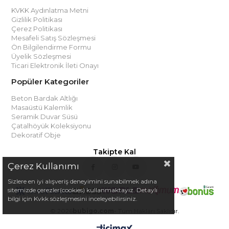
KVKK Aydınlatma Metni
Gizlilik Politikası
Çerez Politikası
Mesafeli Satış Sözleşmesi
Ön Bilgilendirme Formu
Üyelik Sözleşmesi
Ticari Elektronik İleti Onayı
Popüler Kategoriler
Beton Bardak Altlığı
Masaüstü Kalemlik
Seramik Duvar Süsü
Çatalhöyük Koleksiyonu
Dekoratif Obje
Takipte Kal
Çerez Kullanımı
Sizlere en iyi alışveriş deneyimini sunabilmek adına
sitemizde çerezler(cookies) kullanmaktayız. Detaylı
bilgi için Kvkk sözleşmesini inceleyebilirsiniz.
© 2026
bubigo.com
- Tüm Hakları Saklıdır.