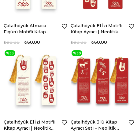
Çatalhöyük Atmaca
Çatalhöyük El İzi Motifli
Figürü Motifli Kitap
Kitap Ayracı | Neolitik
Ayracı – Krem
Anadolu Tasarım -
₺90,00
₺60,00
₺90,00
₺60,00
Kırmızı
%33
%30
Çatalhöyük El İzi Motifli
Çatalhöyük 3’lü Kitap
Kitap Ayracı | Neolitik
Ayracı Seti – Neolitik
Anadolu Tasarım - Krem
Anadolu Motifleri -