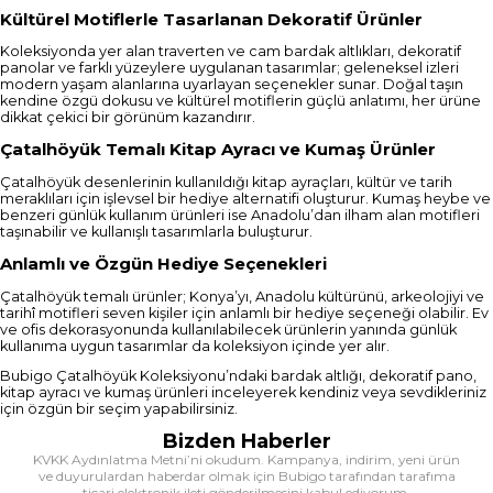
Kültürel Motiflerle Tasarlanan Dekoratif Ürünler
Koleksiyonda yer alan traverten ve cam bardak altlıkları, dekoratif
panolar ve farklı yüzeylere uygulanan tasarımlar; geleneksel izleri
modern yaşam alanlarına uyarlayan seçenekler sunar. Doğal taşın
kendine özgü dokusu ve kültürel motiflerin güçlü anlatımı, her ürüne
dikkat çekici bir görünüm kazandırır.
Çatalhöyük Temalı Kitap Ayracı ve Kumaş Ürünler
Çatalhöyük desenlerinin kullanıldığı kitap ayraçları, kültür ve tarih
meraklıları için işlevsel bir hediye alternatifi oluşturur. Kumaş heybe ve
benzeri günlük kullanım ürünleri ise Anadolu’dan ilham alan motifleri
taşınabilir ve kullanışlı tasarımlarla buluşturur.
Anlamlı ve Özgün Hediye Seçenekleri
Çatalhöyük temalı ürünler; Konya’yı, Anadolu kültürünü, arkeolojiyi ve
tarihî motifleri seven kişiler için anlamlı bir hediye seçeneği olabilir. Ev
ve ofis dekorasyonunda kullanılabilecek ürünlerin yanında günlük
kullanıma uygun tasarımlar da koleksiyon içinde yer alır.
Bubigo Çatalhöyük Koleksiyonu’ndaki bardak altlığı, dekoratif pano,
kitap ayracı ve kumaş ürünleri inceleyerek kendiniz veya sevdikleriniz
için özgün bir seçim yapabilirsiniz.
Bizden Haberler
KVKK Aydınlatma Metni’ni okudum. Kampanya, indirim, yeni ürün
ve duyurulardan haberdar olmak için Bubigo tarafından tarafıma
ticari elektronik ileti gönderilmesini kabul ediyorum.