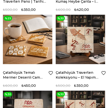
Traverten Pano | Tarihi
Kumaş Heybe Çanta – İç
Hikayeli Doğal Taş
Cepli Günlük Kullanım
₺500,00
₺350,00
₺600,00
₺420,00
Dekor
Çantası
%25
%30
Çatalhöyük Temalı
Çatalhöyük Traverten
Mermer Desenli Cam
Koleksiyonu – El Yapımı
Bardak Altlığı Anadolu
Dekoratif Pano
₺600,00
₺450,00
₺500,00
₺350,00
Motifli 4'lü Set
%30
%30