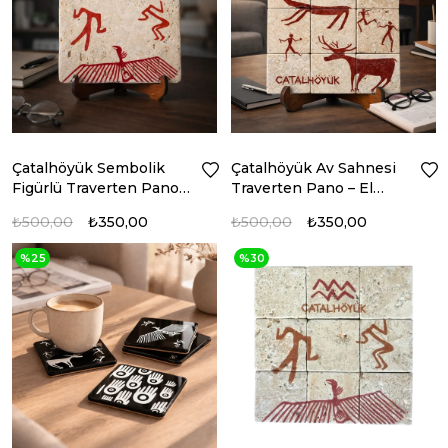
Çatalhöyük Sembolik
Çatalhöyük Av Sahnesi
Figürlü Traverten Pano –
Traverten Pano – El
Butik Üretim Doğal Taş
Yapımı Dekoratif Pano
₺500,00
₺350,00
₺500,00
₺350,00
Dekor
%25
%30