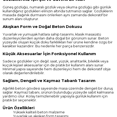
Güneş gözlüğü, numaralı gözlük veya okuma gözlüğü gibi günlük
kullandığınız gözlükleri elinizin altında tutmanızı sağlar. Gözlüklerin
masada dağınık durmasını önlerken aynı zamanda dekoratif bir
sunum alanı oluşturur.
Akışkan Form ve Doğal Beton Dokusu
Yuvarlak ve yumuşak hatlara sahip tasarımı, klasik masaüstü
düzenleyicilerden ayrılan daha doğal bir görünüm sunar. Beton
yüzeyde oluşan küçük doku farklılıkları her ürüne kendine özgü bir
karakter kazandırır. Bu nedenle her parça benzersizdir.
Küçük Aksesuarlar İçin Fonksiyonel Kullanım
Sadece gözlükler için değil; saat, yüzük, anahtarlık, bileklik veya
küçük kişisel aksesuarlar için de pratik bir kullanım alanı sunar.
Minimal yapısı sayesinde hem düzenleyici hem de dekoratif obje
olarak değerlendirilebilir.
Sağlam, Dengeli ve Kaymaz Tabanlı Tasarım
Ağırlıklı beton gövdesi sayesinde masa üzerinde dengeli bir duruş
sağlar. Kaymaz tabanı, ürünün bulunduğu yüzeyde sabit kalmasına
yardımcı olur. Kolay temizlenebilir yapısıyla günlük kullanım için
pratik bir seçenektir.
Ürün Özellikleri
Yüksek kaliteli beton malzeme
Yuvarlak ve akışkan form tasarımı