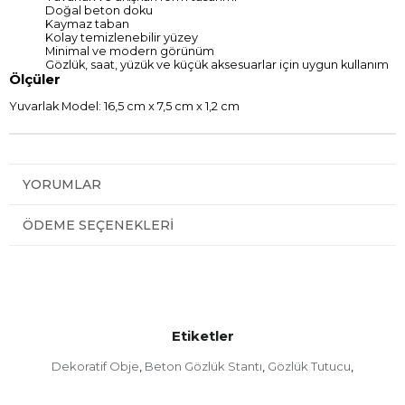
Doğal beton doku
Kaymaz taban
Kolay temizlenebilir yüzey
Minimal ve modern görünüm
Gözlük, saat, yüzük ve küçük aksesuarlar için uygun kullanım
Ölçüler
Yuvarlak Model: 16,5 cm x 7,5 cm x 1,2 cm
YORUMLAR
ÖDEME SEÇENEKLERI
Etiketler
Dekoratif Obje
Beton Gözlük Stantı
Gözlük Tutucu
,
,
,