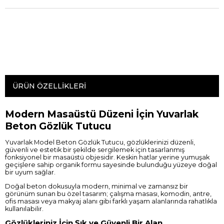
ÜRÜN ÖZELLIKLERI
Modern Masaüstü Düzeni İçin Yuvarlak
Beton Gözlük Tutucu
Yuvarlak Model Beton Gözlük Tutucu, gözlüklerinizi düzenli,
güvenli ve estetik bir şekilde sergilemek için tasarlanmış
fonksiyonel bir masaüstü objesidir. Keskin hatlar yerine yumuşak
geçişlere sahip organik formu sayesinde bulunduğu yüzeye doğal
bir uyum sağlar.
Doğal beton dokusuyla modern, minimal ve zamansız bir
görünüm sunan bu özel tasarım; çalışma masası, komodin, antre,
ofis masası veya makyaj alanı gibi farklı yaşam alanlarında rahatlıkla
kullanılabilir.
Gözlükleriniz İçin Şık ve Güvenli Bir Alan