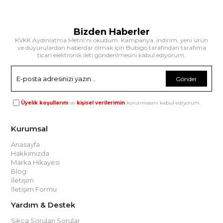
Bizden Haberler
KVKK Aydınlatma Metni’ni okudum. Kampanya, indirim, yeni ürün
ve duyurulardan haberdar olmak için Bubigo tarafından tarafıma
ticari elektronik ileti gönderilmesini kabul ediyorum.
Gönder
Üyelik koşullarını
ve
kişisel verilerimin
korunmasını kabul ediyorum.
Kurumsal
Anasayfa
Hakkımızda
Marka Hikayesi
Blog
İletişim
İletişim Formu
Yardım & Destek
Sıkça Sorulan Sorular