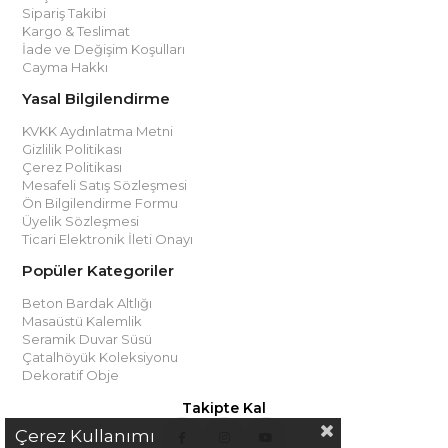
Sipariş Takibi
Kargo & Teslimat
İade ve Değişim Koşulları
Cayma Hakkı
Yasal Bilgilendirme
KVKK Aydınlatma Metni
Gizlilik Politikası
Çerez Politikası
Mesafeli Satış Sözleşmesi
Ön Bilgilendirme Formu
Üyelik Sözleşmesi
Ticari Elektronik İleti Onayı
Popüler Kategoriler
Beton Bardak Altlığı
Masaüstü Kalemlik
Seramik Duvar Süsü
Çatalhöyük Koleksiyonu
Dekoratif Obje
Takipte Kal
Çerez Kullanımı