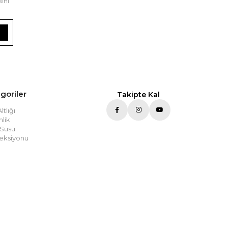
sini
goriler
Takipte Kal
tlığı
lik
 Süsü
eksiyonu