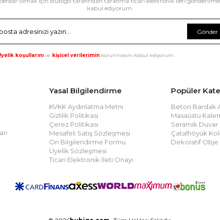
erdar olmak için Bubigo tarafından tarafıma ticari elektronik ileti gönderilme
kabul ediyorum.
Gönder
yelik koşullarını
ve
kişisel verilerimin
korunmasını kabul ediyorum.
Yasal Bilgilendirme
Popüler Kate
KVKK Aydınlatma Metni
Beton Bardak Al
Gizlilik Politikası
Masaüstü Kalem
Çerez Politikası
Seramik Duvar
arı
Mesafeli Satış Sözleşmesi
Çatalhöyük Kol
Ön Bilgilendirme Formu
Dekoratif Obje
Üyelik Sözleşmesi
Ticari Elektronik İleti Onayı