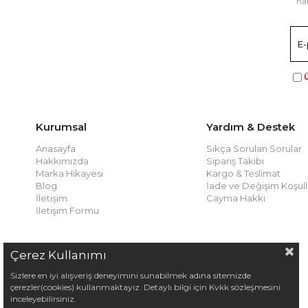
hab
Ü
Kurumsal
Yardım & Destek
Anasayfa
Sıkça Sorulan Sorular
Hakkımızda
Sipariş Takibi
Marka Hikayesi
Kargo & Teslimat
Blog
İade ve Değişim Koşull
İletişim
Cayma Hakkı
İletişim Formu
Çerez Kullanımı
Sizlere en iyi alışveriş deneyimini sunabilmek adına sitemizde
çerezler(cookies) kullanmaktayız. Detaylı bilgi için Kvkk sözleşmesini
inceleyebilirsiniz.