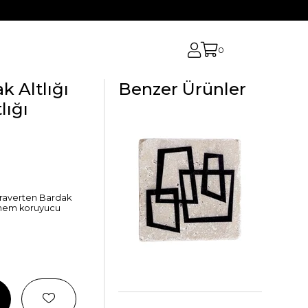
0
k Altlığı
Benzer Ürünler
lığı
Traverten Bardak
a hem koruyucu