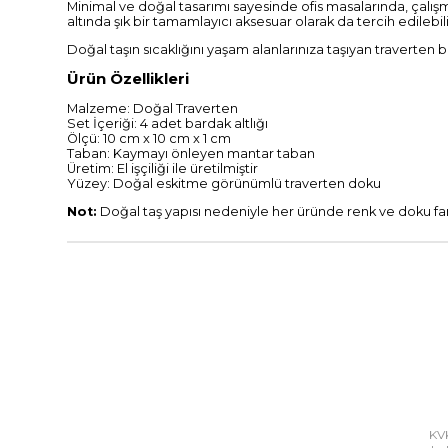
Minimal ve doğal tasarımı sayesinde ofis masalarında, çalışm
altında şık bir tamamlayıcı aksesuar olarak da tercih edilebili
Doğal taşın sıcaklığını yaşam alanlarınıza taşıyan traverten bar
Ürün Özellikleri
Malzeme: Doğal Traverten
Set İçeriği: 4 adet bardak altlığı
Ölçü: 10 cm x 10 cm x 1 cm
Taban: Kaymayı önleyen mantar taban
Üretim: El işçiliği ile üretilmiştir
Yüzey: Doğal eskitme görünümlü traverten doku
Not:
Doğal taş yapısı nedeniyle her üründe renk ve doku fark
KVK