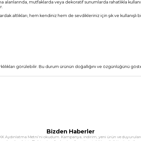
a alanlarında, mutfaklarda veya dekoratif sunumlarda rahatlıkla kullanı
r.
dak altlıkları, hem kendiniz hem de sevdikleriniz için şık ve kullanışlı bi
lılıkları görülebilir. Bu durum ürünün doğallığını ve özgünlüğünü göste
Bizden Haberler
K Aydınlatma Metni’ni okudum. Kampanya, indirim, yeni ürün ve duyurula