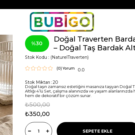
Doğal Traverten Barda
30
– Doğal Taş Bardak Alt
Stok Kodu
(NaturelTraverten)
(0)
0.0
Stok Miktarı
:
20
Doğal taşın zamansız estetiğini masanıza taşıyan Doğal 
Altlığı 4’lü Set, çalışma alanınızda ve yaşam alanlarınızd
hem de dekoratif bir çözüm sunar.
₺500,00
₺350,00