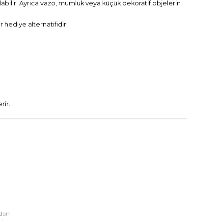
labilir. Ayrıca vazo, mumluk veya küçük dekoratif objelerin
r hediye alternatifidir.
rir.
rdan