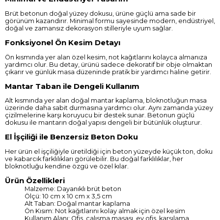
Brüt betonun doğal yüzey dokusu, ürüne güçlü ama sade bir
görünüm kazandırır. Minimal formu sayesinde modern, endüstriyel,
doğal ve zamansız dekorasyon stilleriyle uyum sağlar.
Fonksiyonel Ön Kesim Detayı
Ön kısmında yer alan özel kesim, not kağıtlarını kolayca almanıza
yardımcı olur. Bu detay, ürünü sadece dekoratif bir obje olmaktan
çıkarır ve günlük masa düzeninde pratik bir yardımcı haline getirir.
Mantar Taban ile Dengeli Kullanım
Alt kısmında yer alan doğal mantar kaplama, bloknotluğun masa
üzerinde daha sabit durmasına yardımcı olur. Aynı zamanda yüzey
çizilmelerine karşı koruyucu bir destek sunar. Betonun güçlü
dokusu ile mantarın doğal yapısı dengeli bir bütünlük oluşturur.
El İşçiliği ile Benzersiz Beton Doku
Her ürün el işçiliğiyle üretildiği için beton yüzeyde küçük ton, doku
ve kabarcık farklılıkları görülebilir. Bu doğal farklılıklar, her
bloknotluğu kendine özgü ve özel kılar.
Ürün Özellikleri
Malzeme: Dayanıklı brüt beton
Ölçü: 10 cm x 10 cm x 3,5 cm
Alt Taban: Doğal mantar kaplama
Ön Kısım: Not kağıtlarını kolay almak için özel kesim
Kullanım Alanı: Ofis, çalışma masası, ev ofis, karşılama