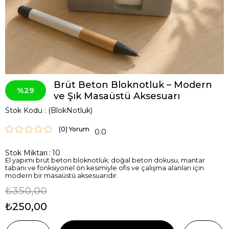
Brüt Beton Bloknotluk – Modern
29
ve Şık Masaüstü Aksesuarı
Stok Kodu
(BlokNotluk)
(0)
0.0
Stok Miktarı
:
10
El yapımı brüt beton bloknotluk; doğal beton dokusu, mantar
tabanı ve fonksiyonel ön kesimiyle ofis ve çalışma alanları için
modern bir masaüstü aksesuarıdır.
₺350,00
₺250,00