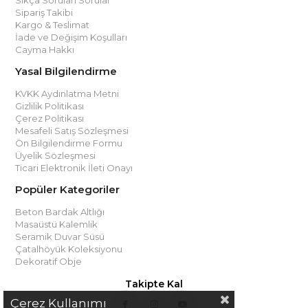
Sipariş Takibi
Kargo & Teslimat
İade ve Değişim Koşulları
Cayma Hakkı
Yasal Bilgilendirme
KVKK Aydınlatma Metni
Gizlilik Politikası
Çerez Politikası
Mesafeli Satış Sözleşmesi
Ön Bilgilendirme Formu
Üyelik Sözleşmesi
Ticari Elektronik İleti Onayı
Popüler Kategoriler
Beton Bardak Altlığı
Masaüstü Kalemlik
Seramik Duvar Süsü
Çatalhöyük Koleksiyonu
Dekoratif Obje
Takipte Kal
Çerez Kullanımı