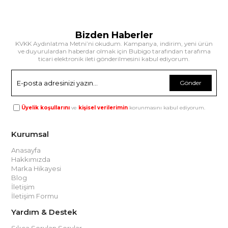
Bizden Haberler
KVKK Aydınlatma Metni’ni okudum. Kampanya, indirim, yeni ürün
ve duyurulardan haberdar olmak için Bubigo tarafından tarafıma
ticari elektronik ileti gönderilmesini kabul ediyorum.
Gönder
Üyelik koşullarını
ve
kişisel verilerimin
korunmasını kabul ediyorum.
Kurumsal
Anasayfa
Hakkımızda
Marka Hikayesi
Blog
İletişim
İletişim Formu
Yardım & Destek
Sıkça Sorulan Sorular