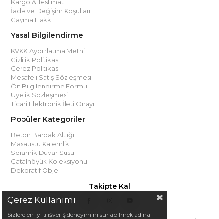
Kargo & Teslimat
İade ve Değişim Koşulları
Cayma Hakkı
Yasal Bilgilendirme
KVKK Aydınlatma Metni
Gizlilik Politikası
Çerez Politikası
Mesafeli Satış Sözleşmesi
Ön Bilgilendirme Formu
Üyelik Sözleşmesi
Ticari Elektronik İleti Onayı
Popüler Kategoriler
Beton Bardak Altlığı
Masaüstü Kalemlik
Seramik Duvar Süsü
Çatalhöyük Koleksiyonu
Dekoratif Obje
Takipte Kal
Çerez Kullanımı
Sizlere en iyi alışveriş deneyimini sunabilmek adına