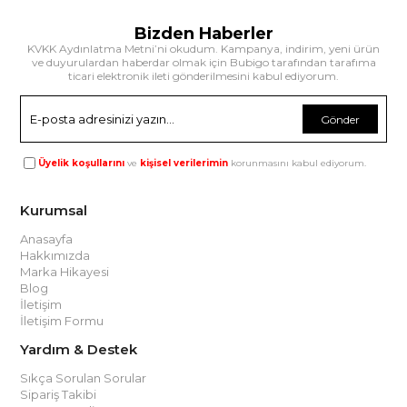
Bizden Haberler
KVKK Aydınlatma Metni’ni okudum. Kampanya, indirim, yeni ürün
ve duyurulardan haberdar olmak için Bubigo tarafından tarafıma
ticari elektronik ileti gönderilmesini kabul ediyorum.
Gönder
Üyelik koşullarını
ve
kişisel verilerimin
korunmasını kabul ediyorum.
Kurumsal
Anasayfa
Hakkımızda
Marka Hikayesi
Blog
İletişim
İletişim Formu
Yardım & Destek
Sıkça Sorulan Sorular
Sipariş Takibi