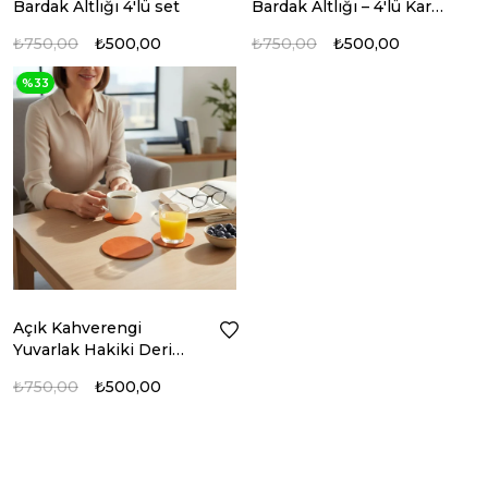
Bardak Altlığı 4'lü set
Bardak Altlığı – 4'lü Kare
set
₺750,00
₺500,00
₺750,00
₺500,00
%33
Açık Kahverengi
Yuvarlak Hakiki Deri
Bardak Altlığı 4'lü Set –
₺750,00
₺500,00
10 cm