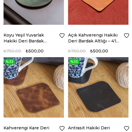
Koyu Yeşil Yuvarlak
Açık Kahverengi Hakiki
Hakiki Deri Bardak
Deri Bardak Altlığı – 4'lü
Altlığı 4'lü set
set
₺750,00
₺500,00
₺750,00
₺500,00
%33
%33
Kahverengi Kare Deri
Antrasit Hakiki Deri