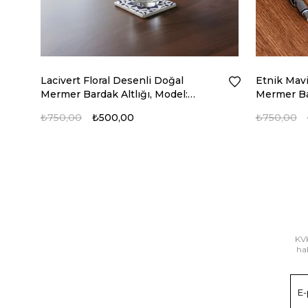
Lacivert Floral Desenli Doğal
Etnik Mavi
Mermer Bardak Altlığı, Model:
Mermer Bar
MRBL-2020123
MRBL-202
₺750,00
₺500,00
₺750,00
KVK
hab