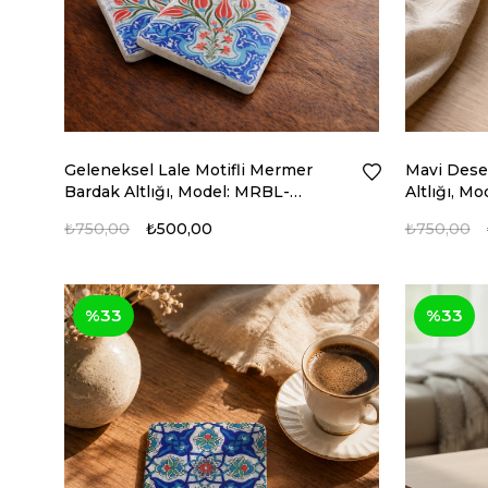
Geleneksel Lale Motifli Mermer
Mavi Dese
Bardak Altlığı, Model: MRBL-
Altlığı, 
2020106
₺750,00
₺500,00
₺750,00
%33
%33