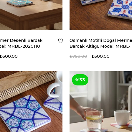
mer Desenli Bardak
Osmanlı Motifli Doğal Merme
odel: MRBL-2020110
Bardak Altlığı, Model: MRBL-
2020114
₺500,00
₺750,00
₺500,00
%33