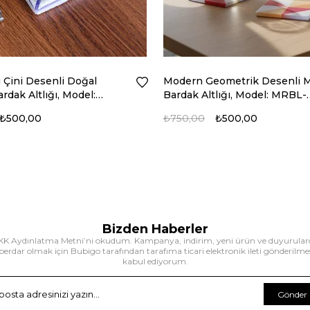
 Çini Desenli Doğal
Modern Geometrik Desenli 
dak Altlığı, Model:
Bardak Altlığı, Model: MRBL-
0122
2020125
₺500,00
₺750,00
₺500,00
Bizden Haberler
K Aydınlatma Metni’ni okudum. Kampanya, indirim, yeni ürün ve duyurula
erdar olmak için Bubigo tarafından tarafıma ticari elektronik ileti gönderilme
kabul ediyorum.
Gönder