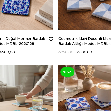
nli Doğal Mermer Bardak
Geometrik Mavi Desenli Me
Model: MRBL-2020128
Bardak Altlığı, Model: MRBL-
2020126
₺500,00
₺750,00
₺500,00
%33