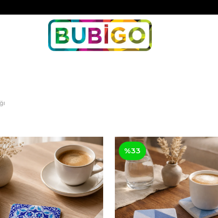
ğı
%33