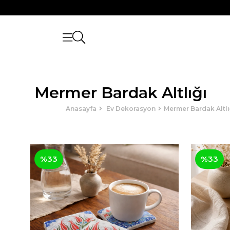
Mermer Bardak Altlığı
Anasayfa
Ev Dekorasyon
Mermer Bardak Altlı
%33
%33