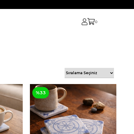
0
%33