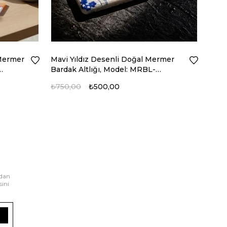
Mermer
Mavi Yıldız Desenli Doğal Mermer
Bardak Altlığı, Model: MRBL-
2020102
₺750,00
₺500,00
rdan
sini