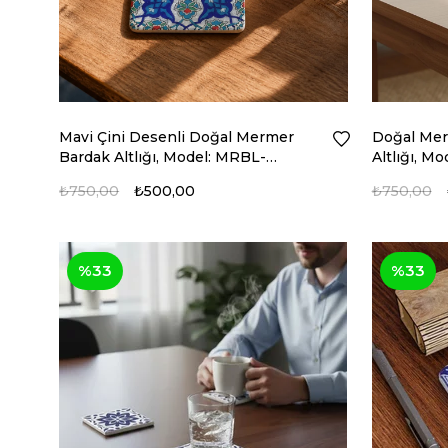
Mavi Çini Desenli Doğal Mermer
Doğal Mer
Bardak Altlığı, Model: MRBL-
Altlığı, M
2020112
₺750,00
₺500,00
₺750,00
%33
%33