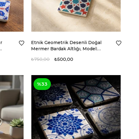
r
Etnik Geometrik Desenli Doğal
Mermer Bardak Altlığı, Model:
MRBL-2020104
₺750,00
₺500,00
%33