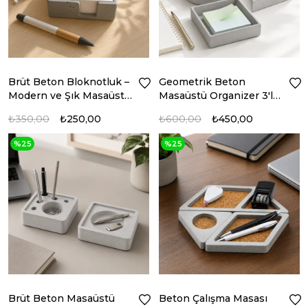
Brüt Beton Bloknotluk –
Geometrik Beton
Modern ve Şık Masaüstü
Masaüstü Organizer 3'lü
Aksesuarı
Set | Modern Ofis
₺350,00
₺250,00
₺600,00
₺450,00
Düzenleyici
%25
%25
Brüt Beton Masaüstü
Beton Çalışma Masası