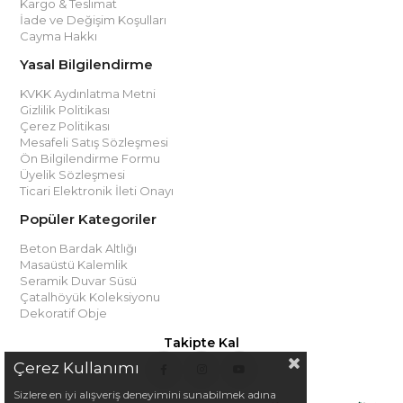
Kargo & Teslimat
İade ve Değişim Koşulları
Cayma Hakkı
Yasal Bilgilendirme
KVKK Aydınlatma Metni
Gizlilik Politikası
Çerez Politikası
Mesafeli Satış Sözleşmesi
Ön Bilgilendirme Formu
Üyelik Sözleşmesi
Ticari Elektronik İleti Onayı
Popüler Kategoriler
Beton Bardak Altlığı
Masaüstü Kalemlik
Seramik Duvar Süsü
Çatalhöyük Koleksiyonu
Dekoratif Obje
Takipte Kal
Çerez Kullanımı
Sizlere en iyi alışveriş deneyimini sunabilmek adına