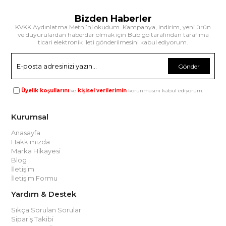
Bizden Haberler
KVKK Aydınlatma Metni’ni okudum. Kampanya, indirim, yeni ürün
ve duyurulardan haberdar olmak için Bubigo tarafından tarafıma
ticari elektronik ileti gönderilmesini kabul ediyorum.
Gönder
Üyelik koşullarını
ve
kişisel verilerimin
korunmasını kabul ediyorum.
Kurumsal
Anasayfa
Hakkımızda
Marka Hikayesi
Blog
İletişim
İletişim Formu
Yardım & Destek
Sıkça Sorulan Sorular
Sipariş Takibi