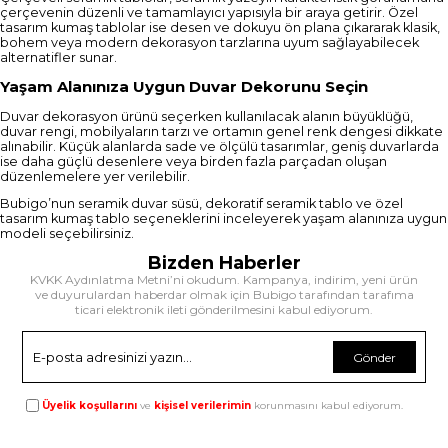
çerçevenin düzenli ve tamamlayıcı yapısıyla bir araya getirir. Özel
tasarım kumaş tablolar ise desen ve dokuyu ön plana çıkararak klasik,
bohem veya modern dekorasyon tarzlarına uyum sağlayabilecek
alternatifler sunar.
Yaşam Alanınıza Uygun Duvar Dekorunu Seçin
Duvar dekorasyon ürünü seçerken kullanılacak alanın büyüklüğü,
duvar rengi, mobilyaların tarzı ve ortamın genel renk dengesi dikkate
alınabilir. Küçük alanlarda sade ve ölçülü tasarımlar, geniş duvarlarda
ise daha güçlü desenlere veya birden fazla parçadan oluşan
düzenlemelere yer verilebilir.
Bubigo’nun seramik duvar süsü, dekoratif seramik tablo ve özel
tasarım kumaş tablo seçeneklerini inceleyerek yaşam alanınıza uygun
modeli seçebilirsiniz.
Bizden Haberler
KVKK Aydınlatma Metni’ni okudum. Kampanya, indirim, yeni ürün
ve duyurulardan haberdar olmak için Bubigo tarafından tarafıma
ticari elektronik ileti gönderilmesini kabul ediyorum.
Gönder
Üyelik koşullarını
ve
kişisel verilerimin
korunmasını kabul ediyorum.