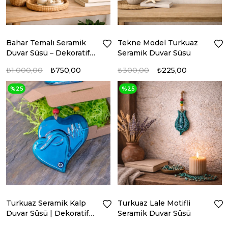
Bahar Temalı Seramik
Tekne Model Turkuaz
Duvar Süsü – Dekoratif
Seramik Duvar Süsü
Duvar Panosu
₺1.000,00
₺750,00
₺300,00
₺225,00
%25
%25
Turkuaz Seramik Kalp
Turkuaz Lale Motifli
Duvar Süsü | Dekoratif
Seramik Duvar Süsü
Duvar Aksesuarı