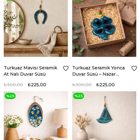
Turkuaz Mavisi Seramik
Turkuaz Seramik Yonca
At Nalı Duvar Süsü
Duvar Süsü – Nazar
Boncuklu Dekor
₺300,00
₺225,00
₺300,00
₺225,00
%25
%25