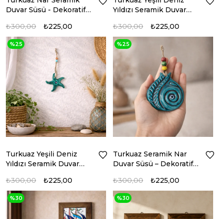
Turkuaz Nar Seramik
Turkuaz Yeşili Deniz
Duvar Süsü - Dekoratif
Yıldızı Seramik Duvar
Duvar Aksesuarı
Süsü
₺300,00
₺225,00
₺300,00
₺225,00
%25
%25
Turkuaz Yeşili Deniz
Turkuaz Seramik Nar
Yıldızı Seramik Duvar
Duvar Süsü – Dekoratif
Süsü
Aksesuar
₺300,00
₺225,00
₺300,00
₺225,00
%30
%30