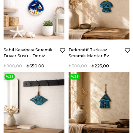
Sahil Kasabası Seramik
Dekoratif Turkuaz
Duvar Süsü – Deniz
Seramik Mantar Ev
Temalı Dekor
Duvar Süsü
₺900,00
₺650,00
₺300,00
₺225,00
%25
%25