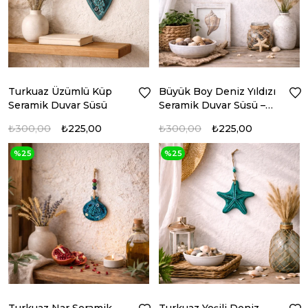
Turkuaz Üzümlü Küp
Büyük Boy Deniz Yıldızı
Seramik Duvar Süsü
Seramik Duvar Süsü –
Turkuaz Yeşili
₺300,00
₺225,00
₺300,00
₺225,00
%25
%25