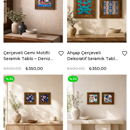
Çerçeveli Gemi Motifli
Ahşap Çerçeveli
Seramik Tablo – Deniz
Dekoratif Seramik Tablo
Koleksiyonu
– Motif Koleksiyonu II
₺500,00
₺350,00
₺500,00
₺350,00
%30
%30