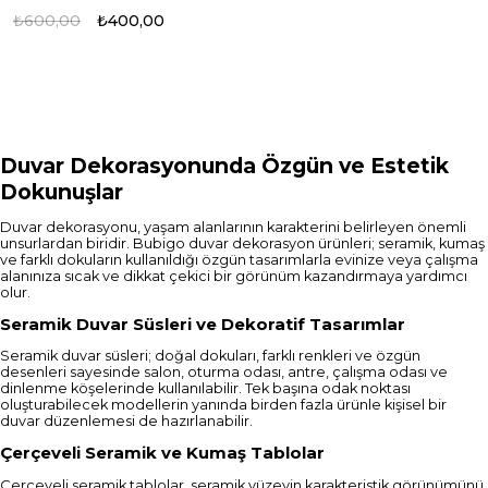
Panosu
₺600,00
₺400,00
Duvar Dekorasyonunda Özgün ve Estetik
Dokunuşlar
Duvar dekorasyonu, yaşam alanlarının karakterini belirleyen önemli
unsurlardan biridir. Bubigo duvar dekorasyon ürünleri; seramik, kumaş
ve farklı dokuların kullanıldığı özgün tasarımlarla evinize veya çalışma
alanınıza sıcak ve dikkat çekici bir görünüm kazandırmaya yardımcı
olur.
Seramik Duvar Süsleri ve Dekoratif Tasarımlar
Seramik duvar süsleri; doğal dokuları, farklı renkleri ve özgün
desenleri sayesinde salon, oturma odası, antre, çalışma odası ve
dinlenme köşelerinde kullanılabilir. Tek başına odak noktası
oluşturabilecek modellerin yanında birden fazla ürünle kişisel bir
duvar düzenlemesi de hazırlanabilir.
Çerçeveli Seramik ve Kumaş Tablolar
Çerçeveli seramik tablolar, seramik yüzeyin karakteristik görünümünü