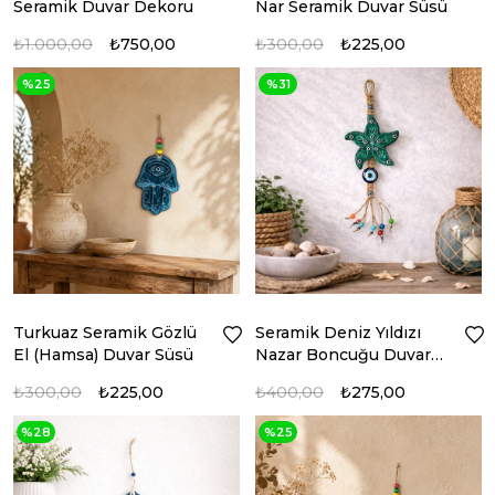
Seramik Duvar Dekoru
Nar Seramik Duvar Süsü
₺1.000,00
₺750,00
₺300,00
₺225,00
%25
%31
Turkuaz Seramik Gözlü
Seramik Deniz Yıldızı
El (Hamsa) Duvar Süsü
Nazar Boncuğu Duvar
Süsü
₺300,00
₺225,00
₺400,00
₺275,00
%28
%25