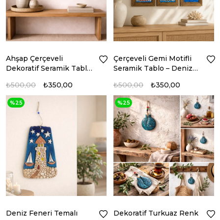
Ahşap Çerçeveli
Çerçeveli Gemi Motifli
Dekoratif Seramik Tablo
Seramik Tablo – Deniz
– Motif Koleksiyonu I
Esintisi Koleksiyonu
₺500,00
₺350,00
₺500,00
₺350,00
%25
%25
Deniz Feneri Temalı
Dekoratif Turkuaz Renk