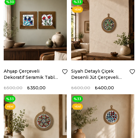
%30
%33
YENI
ÜRÜN
Ahşap Çerçeveli
Siyah Detaylı Çiçek
Dekoratif Seramik Tablo
Desenli Jüt Çerçeveli
– Motif Koleksiyonu VII
Seramik Duvar Panosu
₺500,00
₺350,00
₺600,00
₺400,00
%33
%33
YENI
YENI
ÜRÜN
ÜRÜN