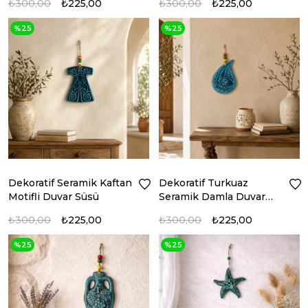
₺300,00
₺225,00
₺300,00
₺225,00
%25
%25
Dekoratif Seramik Kaftan
Dekoratif Turkuaz
Motifli Duvar Süsü
Seramik Damla Duvar
Süsü
₺300,00
₺225,00
₺300,00
₺225,00
%25
%25