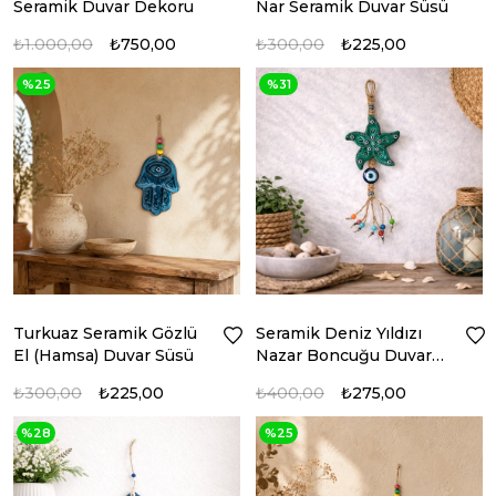
Seramik Duvar Dekoru
Nar Seramik Duvar Süsü
₺1.000,00
₺750,00
₺300,00
₺225,00
%25
%31
Turkuaz Seramik Gözlü
Seramik Deniz Yıldızı
El (Hamsa) Duvar Süsü
Nazar Boncuğu Duvar
Süsü
₺300,00
₺225,00
₺400,00
₺275,00
%28
%25