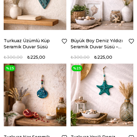
Turkuaz Üzümlü Küp
Büyük Boy Deniz Yıldızı
Seramik Duvar Süsü
Seramik Duvar Süsü –
Turkuaz Yeşili
₺300,00
₺225,00
₺300,00
₺225,00
%25
%25