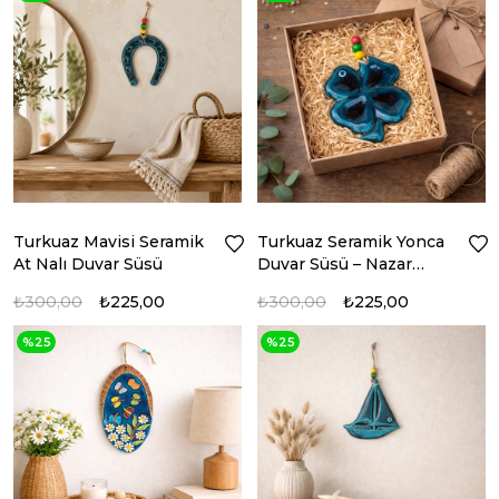
Turkuaz Mavisi Seramik
Turkuaz Seramik Yonca
At Nalı Duvar Süsü
Duvar Süsü – Nazar
Boncuklu Dekor
₺300,00
₺225,00
₺300,00
₺225,00
%25
%25