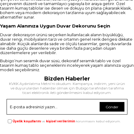
çerçevenin düzenli ve tamamlayıcı yapısıyla bir araya getirir. Özel
tasarım kumaş tablolar ise desen ve dokuyu ön plana çıkararak klasik,
bohem veya modern dekorasyon tarzlarına uyum sağlayabilecek
alternatifler sunar.
Yaşam Alanınıza Uygun Duvar Dekorunu Seçin
Duvar dekorasyon ürünü seçerken kullanılacak alanın büyüklüğü,
duvar rengi, mobilyaların tarzı ve ortamın genel renk dengesi dikkate
alınabilir. Küçük alanlarda sade ve ölçülü tasarımlar, geniş duvarlarda
ise daha güçlü desenlere veya birden fazla parçadan oluşan
düzenlemelere yer verilebilir.
Bubigo’nun seramik duvar süsü, dekoratif seramik tablo ve özel
tasarım kumaş tablo seçeneklerini inceleyerek yaşam alanınıza uygun
modeli seçebilirsiniz.
Bizden Haberler
KVKK Aydınlatma Metni’ni okudum. Kampanya, indirim, yeni ürün
ve duyurulardan haberdar olmak için Bubigo tarafından tarafıma
ticari elektronik ileti gönderilmesini kabul ediyorum.
Gönder
Üyelik koşullarını
ve
kişisel verilerimin
korunmasını kabul ediyorum.