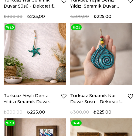
Turkuaz Nar Seramik
Turkuaz Yeşili Deniz
Duvar Süsü - Dekoratif
Yıldızı Seramik Duvar
Duvar Aksesuarı
Süsü
₺300,00
₺225,00
₺300,00
₺225,00
%25
%25
Turkuaz Yeşili Deniz
Turkuaz Seramik Nar
Yıldızı Seramik Duvar
Duvar Süsü – Dekoratif
Süsü
Aksesuar
₺300,00
₺225,00
₺300,00
₺225,00
%30
%30