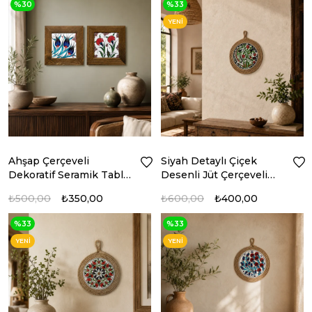
%30
%33
YENI
ÜRÜN
Ahşap Çerçeveli
Siyah Detaylı Çiçek
Dekoratif Seramik Tablo
Desenli Jüt Çerçeveli
– Motif Koleksiyonu VII
Seramik Duvar Panosu
₺500,00
₺350,00
₺600,00
₺400,00
%33
%33
YENI
YENI
ÜRÜN
ÜRÜN