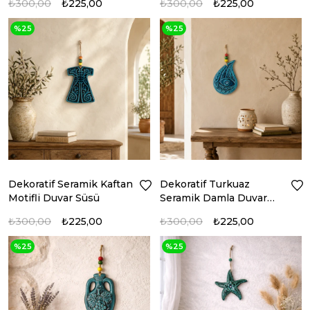
₺300,00
₺225,00
₺300,00
₺225,00
%25
%25
Dekoratif Seramik Kaftan
Dekoratif Turkuaz
Motifli Duvar Süsü
Seramik Damla Duvar
Süsü
₺300,00
₺225,00
₺300,00
₺225,00
%25
%25