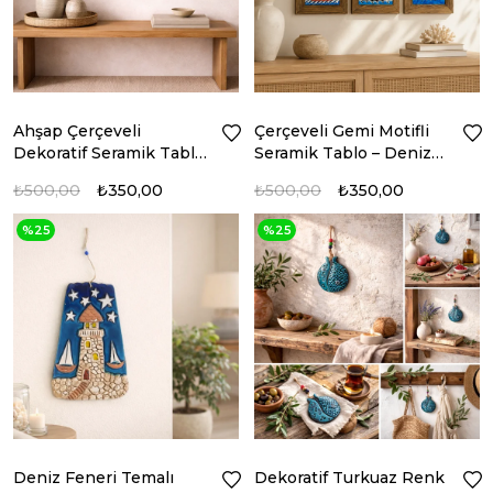
Ahşap Çerçeveli
Çerçeveli Gemi Motifli
Dekoratif Seramik Tablo
Seramik Tablo – Deniz
– Motif Koleksiyonu I
Esintisi Koleksiyonu
₺500,00
₺350,00
₺500,00
₺350,00
%25
%25
Deniz Feneri Temalı
Dekoratif Turkuaz Renk