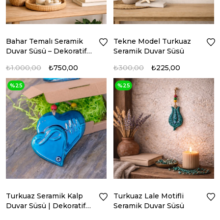
Bahar Temalı Seramik
Tekne Model Turkuaz
Duvar Süsü – Dekoratif
Seramik Duvar Süsü
Duvar Panosu
₺1.000,00
₺750,00
₺300,00
₺225,00
%25
%25
Turkuaz Seramik Kalp
Turkuaz Lale Motifli
Duvar Süsü | Dekoratif
Seramik Duvar Süsü
Duvar Aksesuarı