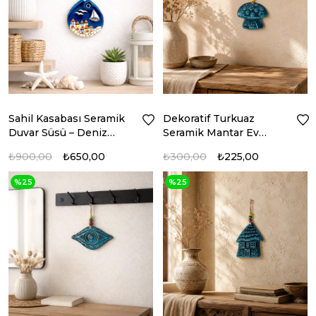
Sahil Kasabası Seramik
Dekoratif Turkuaz
Duvar Süsü – Deniz
Seramik Mantar Ev
Temalı Dekor
Duvar Süsü
₺900,00
₺650,00
₺300,00
₺225,00
%25
%25