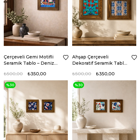
Çerçeveli Gemi Motifli
Ahşap Çerçeveli
Seramik Tablo – Deniz
Dekoratif Seramik Tablo
Koleksiyonu
– Motif Koleksiyonu II
₺500,00
₺350,00
₺500,00
₺350,00
%30
%30