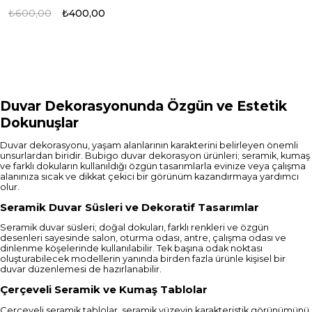
Panosu
₺600,00
₺400,00
Duvar Dekorasyonunda Özgün ve Estetik
Dokunuşlar
Duvar dekorasyonu, yaşam alanlarının karakterini belirleyen önemli
unsurlardan biridir. Bubigo duvar dekorasyon ürünleri; seramik, kumaş
ve farklı dokuların kullanıldığı özgün tasarımlarla evinize veya çalışma
alanınıza sıcak ve dikkat çekici bir görünüm kazandırmaya yardımcı
olur.
Seramik Duvar Süsleri ve Dekoratif Tasarımlar
Seramik duvar süsleri; doğal dokuları, farklı renkleri ve özgün
desenleri sayesinde salon, oturma odası, antre, çalışma odası ve
dinlenme köşelerinde kullanılabilir. Tek başına odak noktası
oluşturabilecek modellerin yanında birden fazla ürünle kişisel bir
duvar düzenlemesi de hazırlanabilir.
Çerçeveli Seramik ve Kumaş Tablolar
Çerçeveli seramik tablolar, seramik yüzeyin karakteristik görünümünü