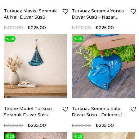
Turkuaz Mavisi Seramik
Turkuaz Seramik Yonca
At Nalı Duvar Süsü
Duvar Süsü – Nazar
Boncuklu Dekor
₺300,00
₺225,00
₺300,00
₺225,00
%25
%25
Tekne Model Turkuaz
Turkuaz Seramik Kalp
Seramik Duvar Süsü
Duvar Süsü | Dekoratif
Duvar Aksesuarı
₺300,00
₺225,00
₺300,00
₺225,00
%25
%25