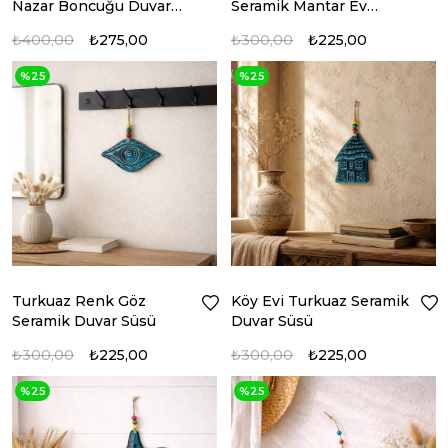
Nazar Boncuğu Duvar
Seramik Mantar Ev
Süsü
Duvar Süsü
₺400,00
₺275,00
₺300,00
₺225,00
%25
%25
Turkuaz Renk Göz
Köy Evi Turkuaz Seramik
Seramik Duvar Süsü
Duvar Süsü
₺300,00
₺225,00
₺300,00
₺225,00
%25
%25