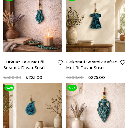
Turkuaz Lale Motifli
Dekoratif Seramik Kaftan
Seramik Duvar Süsü
Motifli Duvar Süsü
₺300,00
₺225,00
₺300,00
₺225,00
%25
%25