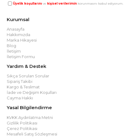
Üyelik koşullarını
ve
kişisel verilerimin
korunmasını kabul ediyorum.
Kurumsal
Anasayfa
Hakkımızda
Marka Hikayesi
Blog
İletişim
İletişim Formu
Yardım & Destek
Sıkça Sorulan Sorular
Sipariş Takibi
Kargo & Teslimat
İade ve Değişim Koşulları
Cayma Hakkı
Yasal Bilgilendirme
KVKK Aydınlatma Metni
Gizlilik Politikası
Çerez Politikası
Mesafeli Satış Sözleşmesi