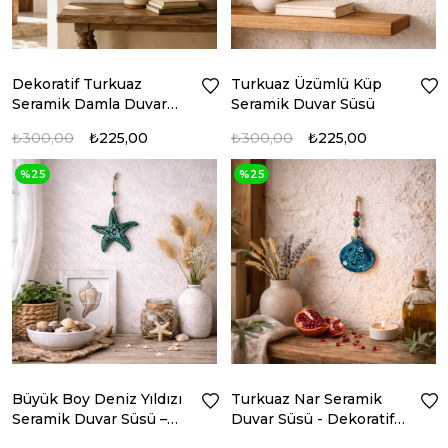
Dekoratif Turkuaz
Turkuaz Üzümlü Küp
Seramik Damla Duvar
Seramik Duvar Süsü
Süsü
₺300,00
₺225,00
₺300,00
₺225,00
%25
%25
Büyük Boy Deniz Yıldızı
Turkuaz Nar Seramik
Seramik Duvar Süsü –
Duvar Süsü - Dekoratif
Turkuaz Yeşili
Duvar Aksesuarı