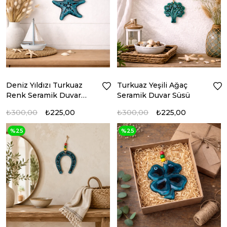
Deniz Yıldızı Turkuaz
Turkuaz Yeşili Ağaç
Renk Seramik Duvar
Seramik Duvar Süsü
Süsü
₺300,00
₺225,00
₺300,00
₺225,00
%25
%25