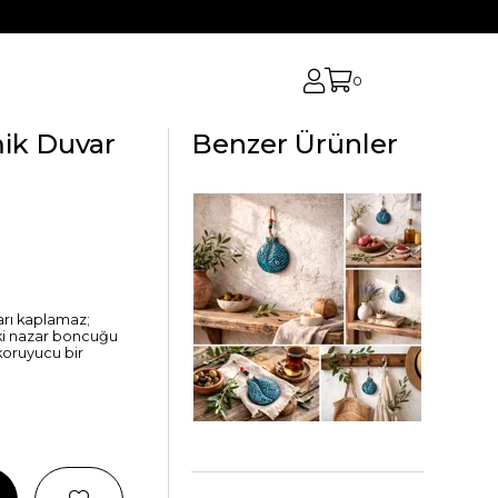
0
mik Duvar
Benzer Ürünler
rı kaplamaz;
eki nazar boncuğu
koruyucu bir