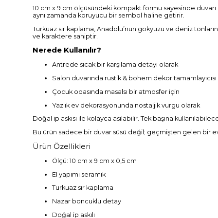
10 cm x 9 cm ölçüsündeki kompakt formu sayesinde duvarı kap
aynı zamanda koruyucu bir sembol haline getirir.
Turkuaz sır kaplama, Anadolu’nun gökyüzü ve deniz tonlarını 
ve karaktere sahiptir.
Nerede Kullanılır?
Antrede sıcak bir karşılama detayı olarak
Salon duvarında rustik & bohem dekor tamamlayıcısı
Çocuk odasında masalsı bir atmosfer için
Yazlık ev dekorasyonunda nostaljik vurgu olarak
Doğal ip askısı ile kolayca asılabilir. Tek başına kullanılabile
Bu ürün sadece bir duvar süsü değil; geçmişten gelen bir ev
Ürün Özellikleri
Ölçü: 10 cm x 9 cm x 0,5 cm
El yapımı seramik
Turkuaz sır kaplama
Nazar boncuklu detay
Doğal ip askılı