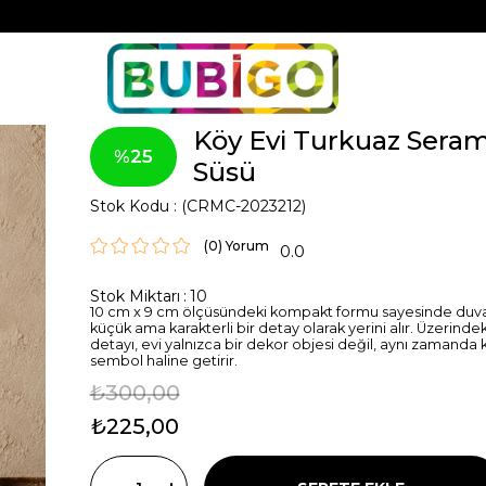
Köy Evi Turkuaz Sera
25
Süsü
Stok Kodu
(CRMC-2023212)
(0)
0.0
Stok Miktarı
:
10
10 cm x 9 cm ölçüsündeki kompakt formu sayesinde duva
küçük ama karakterli bir detay olarak yerini alır. Üzerind
detayı, evi yalnızca bir dekor objesi değil, aynı zamanda 
sembol haline getirir.
₺300,00
₺225,00