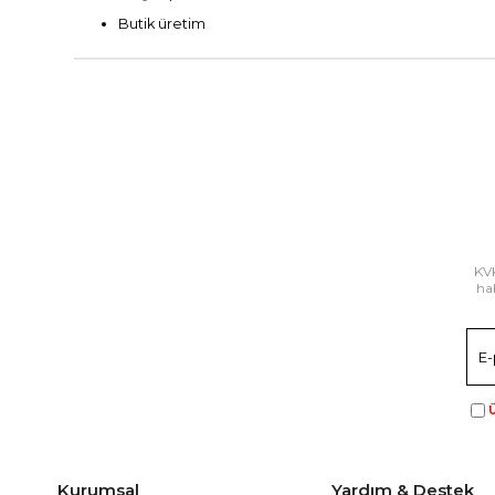
Butik üretim
KVK
hab
Ü
Kurumsal
Yardım & Destek