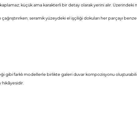
lamaz; küçük ama karakterli bir detay olarak yerini alır. Üzerindeki n
çağrıştırırken; seramik yüzeydeki el işçiliği dokuları her parçayı benz
ceği gibi farklı modellerle birlikte galeri duvar kompozisyonu oluşturabilir
 hikâyesidir.