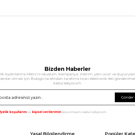
Bizden Haberler
K Aydınlatma Metni’ni okudum. Kampanya, indirim, yeni ürün ve duyurula
erdar olmak için Bubigo tarafından tarafıma ticari elektronik ileti gönderilme
kabul ediyorum.
Gönder
yelik koşullarını
ve
kişisel verilerimin
korunmasını kabul ediyorum.
Yasal Bilgilendirme
Popüler Kate