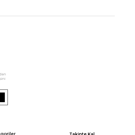
rdan
sini
goriler
Takipte Kal