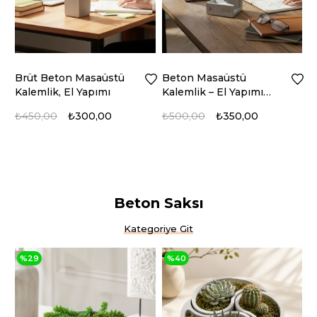
Beton Masaüstü
El Yapımı Brüt
Kalemlik – El Yapımı
Masaüstü Kalemlik &
Brüt Beton Ofis
Notluk, BTNMS-2018211
₺500,00
₺350,00
₺400,00
₺300,00
Organizer
Beton Saksı
Kategoriye Git
%40