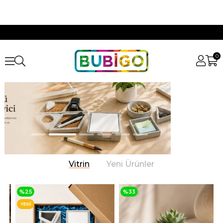
0
Vitrin
Yeni Ürünler
%25
%33
YENI
ÜRÜN