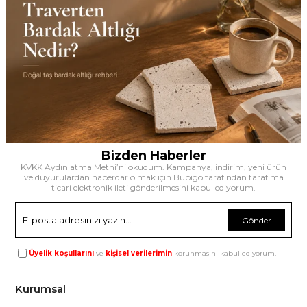
Bizden Haberler
KVKK Aydınlatma Metni’ni okudum. Kampanya, indirim, yeni ürün
ve duyurulardan haberdar olmak için Bubigo tarafından tarafıma
ticari elektronik ileti gönderilmesini kabul ediyorum.
Gönder
Üyelik koşullarını
ve
kişisel verilerimin
korunmasını kabul ediyorum.
Kurumsal