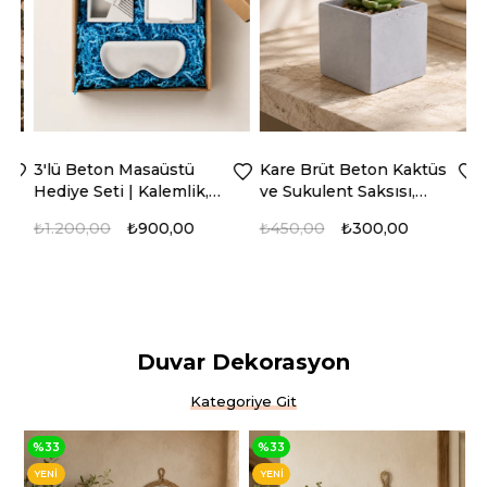
3'lü Beton Masaüstü
Kare Brüt Beton Kaktüs
B
Hediye Seti | Kalemlik,
ve Sukulent Saksısı,
D
Bloknotluk ve Gözlük
Model: BTNSK-
M
₺1.200,00
₺900,00
₺450,00
₺300,00
₺
Tutucu
2023202
O
%25
%33
Duvar Dekorasyon
YENI
YENI
ÜRÜN
ÜRÜN
Kategoriye Git
%33
%33
YENI
YENI