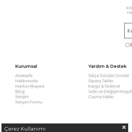
KVK
hab
Ü
Kurumsal
Yardım & Destek
Anasayfa
Sıkça Sorulan Sorular
Hakkımızda
Sipariş Takibi
Marka Hikayesi
Kargo & Teslimat
Blog
İade ve Değişim Koşull
İletişim
Cayma Hakkı
İletişim Formu
Çerez Kullanımı