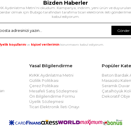
Bizden Haberler
K Aydınlatma Metni’ni okudum. Kampanya, indirim, yeni ürün ve duyurula
erdar olmak için Bubigo tarafından tarafıma ticari elektronik ileti gönderilme
kabul ediyorum.
Gönder
yelik koşullarını
ve
kişisel verilerimin
korunmasını kabul ediyorum.
Yasal Bilgilendirme
Popüler Kate
KVKK Aydınlatma Metni
Beton Bardak Al
Gizlilik Politikası
Masaüstü Kalem
Çerez Politikası
Seramik Duvar
arı
Mesafeli Satış Sözleşmesi
Çatalhöyük Kol
Ön Bilgilendirme Formu
Dekoratif Obje
Üyelik Sözleşmesi
Ticari Elektronik İleti Onayı