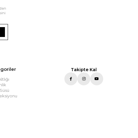
rdan
sini
goriler
Takipte Kal
tlığı
lik
 Süsü
eksiyonu