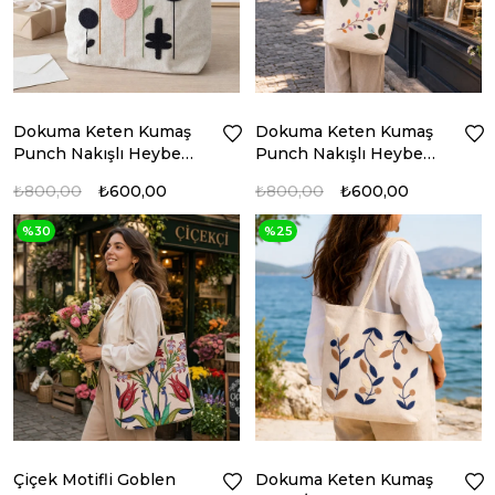
Dokuma Keten Kumaş
Dokuma Keten Kumaş
Punch Nakışlı Heybe
Punch Nakışlı Heybe
Çanta | PNCH-4754
Çanta | PNCH-4752
₺800,00
₺600,00
₺800,00
₺600,00
%30
%25
Çiçek Motifli Goblen
Dokuma Keten Kumaş