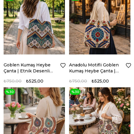
Goblen Kumaş Heybe
Anadolu Motifli Goblen
Çanta | Etnik Desenli
Kumaş Heybe Çanta |
Model: GBLN-3525
Model: GBLN-3532
₺750,00
₺525,00
₺750,00
₺525,00
%30
%30