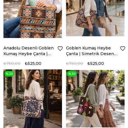
Anadolu Desenli Goblen
Goblen Kumaş Heybe
Kumaş Heybe Çanta |
Çanta | Simetrik Desenli
Model: GBLN-3549
Model: GBLN-3551
₺750,00
₺525,00
₺750,00
₺525,00
%30
%30