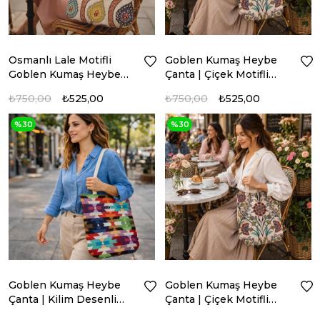
Osmanlı Lale Motifli
Goblen Kumaş Heybe
Goblen Kumaş Heybe
Çanta | Çiçek Motifli
Çanta | Model: GBLN-
Model GBLN-3520
₺750,00
₺525,00
₺750,00
₺525,00
3540
%30
%30
Goblen Kumaş Heybe
Goblen Kumaş Heybe
Çanta | Kilim Desenli
Çanta | Çiçek Motifli
Model GBLN-3552
Model GBLN-3520