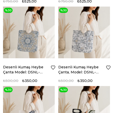
₺750,00
₺525,00
₺750,00
₺525,00
%30
%30
Desenli Kumaş Heybe
Desenli Kumaş Heybe
Çanta Model: DSNL-
Çanta, Model: DSNL-
6222
6224
₺500,00
₺350,00
₺500,00
₺350,00
%30
%30