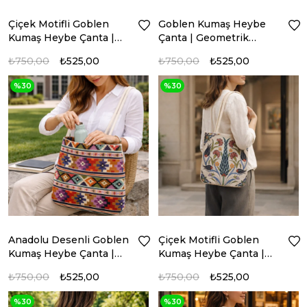
Çiçek Motifli Goblen
Goblen Kumaş Heybe
Kumaş Heybe Çanta |
Çanta | Geometrik
Model: GBLN-3539
Desenli Model: GBLN-
₺750,00
₺525,00
₺750,00
₺525,00
3550
%30
%30
Anadolu Desenli Goblen
Çiçek Motifli Goblen
Kumaş Heybe Çanta |
Kumaş Heybe Çanta |
Model: GBLN-3548
Model: GBLN-3529
₺750,00
₺525,00
₺750,00
₺525,00
%30
%30