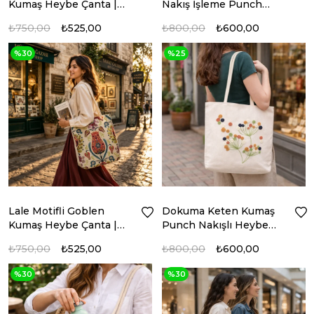
Kumaş Heybe Çanta |
Nakış İşleme Punch
Model: GBLN-3536
Heybe Çanta | PNCH-
₺750,00
₺525,00
₺800,00
₺600,00
4749
%30
%25
Lale Motifli Goblen
Dokuma Keten Kumaş
Kumaş Heybe Çanta |
Punch Nakışlı Heybe
Model: GBLN-3530
Çanta | PNCH-4753
₺750,00
₺525,00
₺800,00
₺600,00
%30
%30