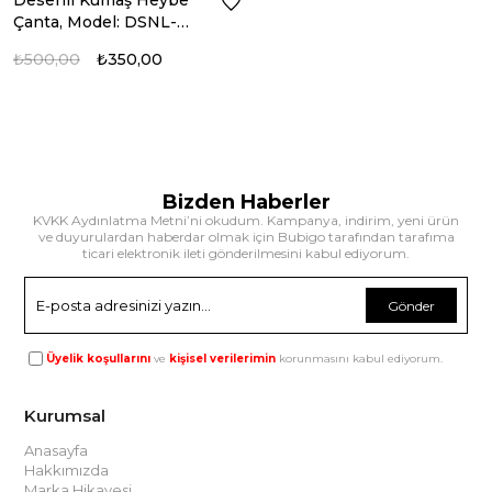
Desenli Kumaş Heybe
Çanta, Model: DSNL-
6243
₺500,00
₺350,00
Bizden Haberler
KVKK Aydınlatma Metni’ni okudum. Kampanya, indirim, yeni ürün
ve duyurulardan haberdar olmak için Bubigo tarafından tarafıma
ticari elektronik ileti gönderilmesini kabul ediyorum.
Gönder
Üyelik koşullarını
ve
kişisel verilerimin
korunmasını kabul ediyorum.
Kurumsal
Anasayfa
Hakkımızda
Marka Hikayesi