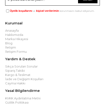
Üyelik koşullarını
ve
kişisel verilerimin
korunmasını kabul ediyorum.
Kurumsal
Anasayfa
Hakkımızda
Marka Hikayesi
Blog
İletişim
İletişim Formu
Yardım & Destek
Sıkça Sorulan Sorular
Sipariş Takibi
Kargo & Teslimat
İade ve Değişim Koşulları
Cayma Hakkı
Yasal Bilgilendirme
KVKK Aydınlatma Metni
Gizlilik Politikası