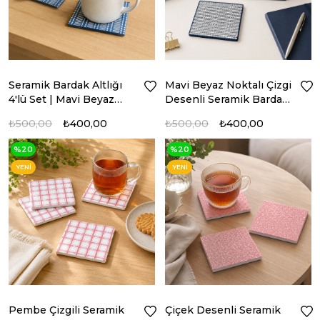
Seramik Bardak Altlığı
Mavi Beyaz Noktalı Çizgi
4'lü Set | Mavi Beyaz
Desenli Seramik Bardak
Desenli Kare Bardak
Altlığı 4'lü Set
₺500,00
₺400,00
₺500,00
₺400,00
Altlığı
%20
%20
YENI
YENI
ÜRÜN
ÜRÜN
Pembe Çizgili Seramik
Çiçek Desenli Seramik