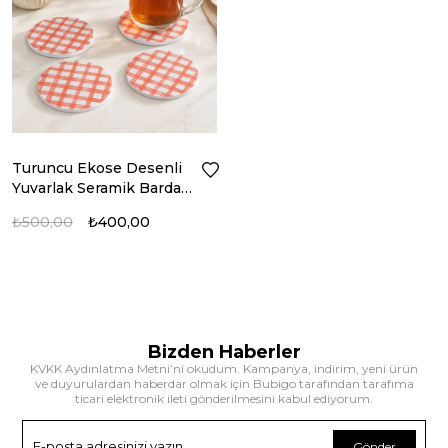
Turuncu Ekose Desenli
Yuvarlak Seramik Bardak
Altlığı 4'lü Set
₺500,00
₺400,00
Bizden Haberler
KVKK Aydınlatma Metni’ni okudum. Kampanya, indirim, yeni ürün
ve duyurulardan haberdar olmak için Bubigo tarafından tarafıma
ticari elektronik ileti gönderilmesini kabul ediyorum.
Gönder